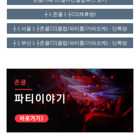
┼ミ존클ミ┼❤️‍🔥(제휴방)
┼ミ서울ミ┼존클❤️‍🔥(클럽/파티룸/가라오케) - 단톡방
┼ミ부산ミ┼존클❤️‍🔥(클럽/파티룸/가라오케) - 단톡방