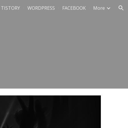
TISTORY
WORDPRESS
FACEBOOK
More
ion