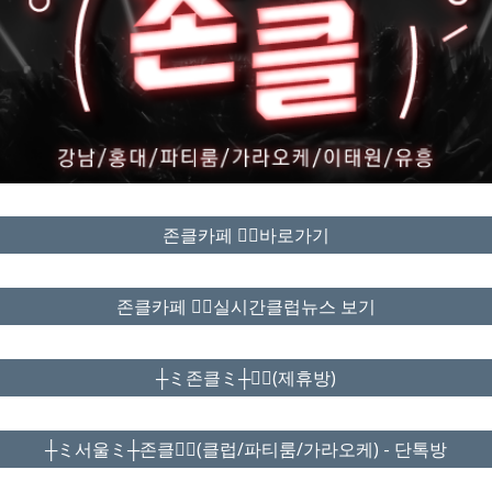
존클카페 ❤️‍🔥바로가기
존클카페 ❤️‍🔥실시간클럽뉴스 보기
┼ミ존클ミ┼❤️‍🔥(제휴방)
┼ミ서울ミ┼존클❤️‍🔥(클럽/파티룸/가라오케) - 단톡방