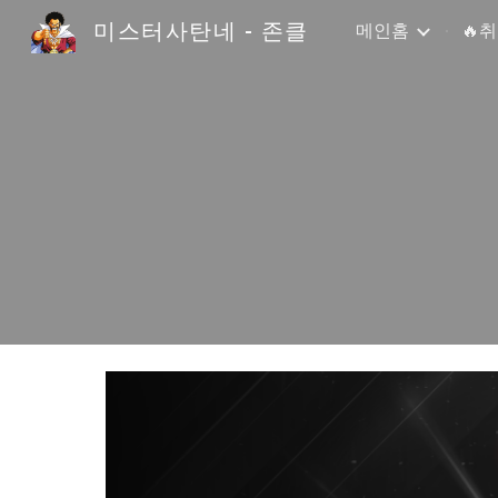
미스터사탄네 - 존클
메인홈
🔥
Sk