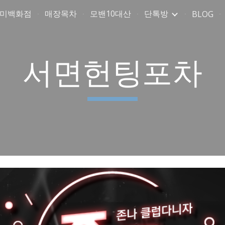
취미백화점
매장목차
모밴10대산
단톡방
BLOG
ip to main content
Skip to navigat
서면헌팅포차